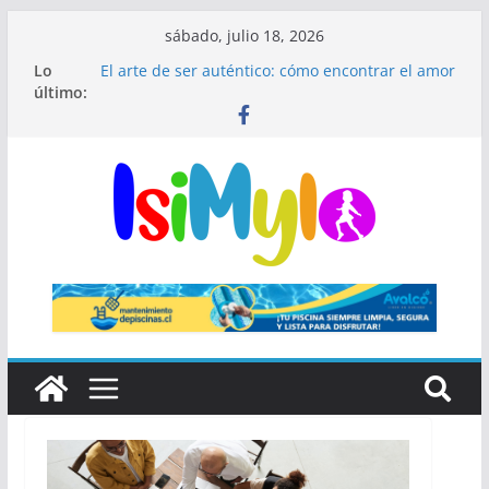
sábado, julio 18, 2026
Lo
El arte de ser auténtico: cómo encontrar el amor
último:
en un mundo donde todos interpretan un papel
El fin de las rutinas infinitas: Por qué el
minimalismo médico es el secreto de una piel
impecable
¿Qué significa ser hipocondríaco y cuándo
preocuparse?
El secreto de Madrid que millones de visitantes
pasan por alto
🎺 Mariachis Bogotá: precios y paquetes para
serenatas y eventos 🎶