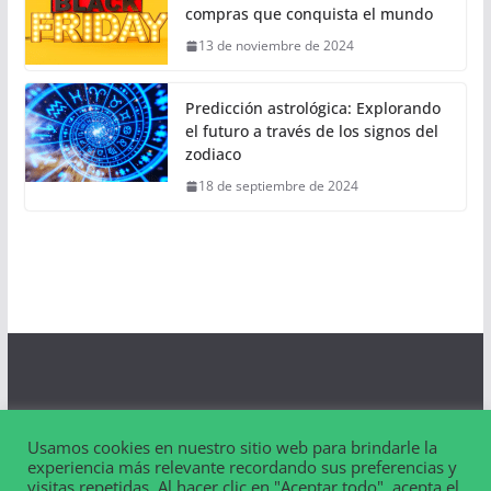
compras que conquista el mundo
13 de noviembre de 2024
Predicción astrológica: Explorando
el futuro a través de los signos del
zodiaco
18 de septiembre de 2024
Aviso Legal
Usamos cookies en nuestro sitio web para brindarle la
Contacto
experiencia más relevante recordando sus preferencias y
visitas repetidas. Al hacer clic en "Aceptar todo", acepta el