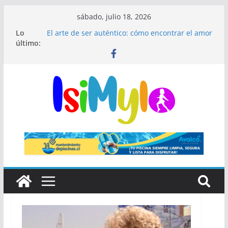
sábado, julio 18, 2026
Lo
El arte de ser auténtico: cómo encontrar el amor
último:
en un mundo donde todos interpretan un papel
El fin de las rutinas infinitas: Por qué el
minimalismo médico es el secreto de una piel
impecable
¿Qué significa ser hipocondríaco y cuándo
preocuparse?
El secreto de Madrid que millones de visitantes
pasan por alto
🎺 Mariachis Bogotá: precios y paquetes para
serenatas y eventos 🎶