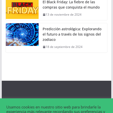
El Black Friday: La fiebre de las
compras que conquista el mundo
13 de noviembre de 2024
Predicción astrológica: Explorando
el futuro a través de los signos del
zodiaco
18 de septiembre de 2024
Aviso Legal
Usamos cookies en nuestro sitio web para brindarle la
Contacto
experiencia más relevante recordando sus preferencias y