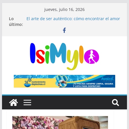
jueves, julio 16, 2026
Lo
El arte de ser auténtico: cómo encontrar el amor
último:
en un mundo donde todos interpretan un papel
El fin de las rutinas infinitas: Por qué el
minimalismo médico es el secreto de una piel
impecable
¿Qué significa ser hipocondríaco y cuándo
preocuparse?
El secreto de Madrid que millones de visitantes
pasan por alto
🎺 Mariachis Bogotá: precios y paquetes para
serenatas y eventos 🎶