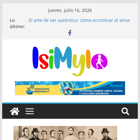
jueves, julio 16, 2026
Lo
El arte de ser auténtico: cómo encontrar el amor
último:
en un mundo donde todos interpretan un papel
El fin de las rutinas infinitas: Por qué el
minimalismo médico es el secreto de una piel
impecable
¿Qué significa ser hipocondríaco y cuándo
preocuparse?
El secreto de Madrid que millones de visitantes
pasan por alto
🎺 Mariachis Bogotá: precios y paquetes para
serenatas y eventos 🎶