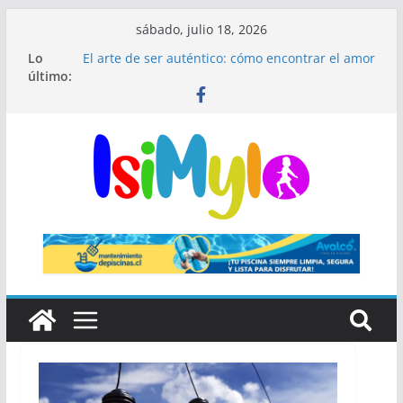
sábado, julio 18, 2026
Lo
El arte de ser auténtico: cómo encontrar el amor
último:
en un mundo donde todos interpretan un papel
El fin de las rutinas infinitas: Por qué el
minimalismo médico es el secreto de una piel
impecable
¿Qué significa ser hipocondríaco y cuándo
preocuparse?
El secreto de Madrid que millones de visitantes
pasan por alto
🎺 Mariachis Bogotá: precios y paquetes para
serenatas y eventos 🎶