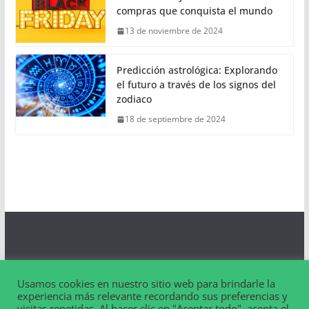
compras que conquista el mundo
13 de noviembre de 2024
Predicción astrológica: Explorando
el futuro a través de los signos del
zodiaco
18 de septiembre de 2024
Aviso Legal
Usamos cookies en nuestro sitio web para brindarle la
Contacto
experiencia más relevante recordando sus preferencias y
visitas repetidas. Al hacer clic en "Aceptar todo", acepta el