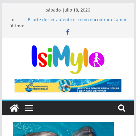
sábado, julio 18, 2026
🎺 Mariachis Bogotá: precios y paquetes para
Lo
serenatas y eventos 🎶
último:
El arte de ser auténtico: cómo encontrar el amor
en un mundo donde todos interpretan un papel
El fin de las rutinas infinitas: Por qué el
minimalismo médico es el secreto de una piel
impecable
¿Qué significa ser hipocondríaco y cuándo
preocuparse?
El secreto de Madrid que millones de visitantes
pasan por alto