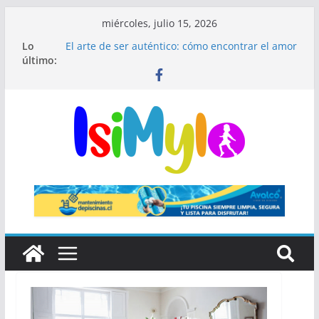
miércoles, julio 15, 2026
Lo
El arte de ser auténtico: cómo encontrar el amor
último:
en un mundo donde todos interpretan un papel
El fin de las rutinas infinitas: Por qué el
minimalismo médico es el secreto de una piel
impecable
¿Qué significa ser hipocondríaco y cuándo
preocuparse?
El secreto de Madrid que millones de visitantes
pasan por alto
🎺 Mariachis Bogotá: precios y paquetes para
serenatas y eventos 🎶