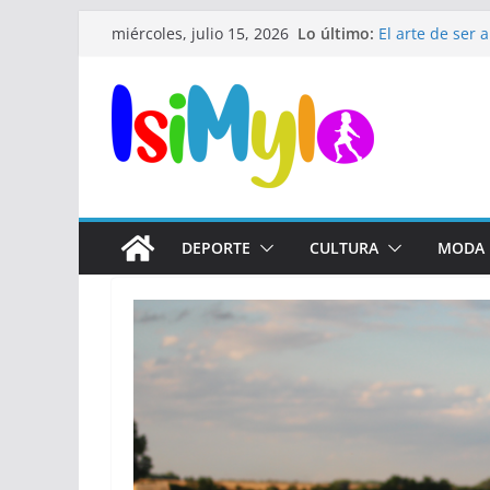
Lo último:
El arte de ser
miércoles, julio 15, 2026
mundo donde t
El fin de las r
médico es el s
¿Qué significa
El secreto de 
alto
🎺 Mariachis B
eventos 🎶
DEPORTE
CULTURA
MODA