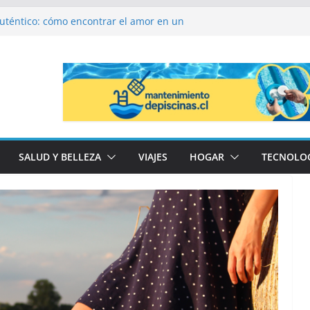
 auténtico: cómo encontrar el amor en un
odos interpretan un papel
utinas infinitas: Por qué el minimalismo
ecreto de una piel impecable
 ser hipocondríaco y cuándo preocuparse?
Madrid que millones de visitantes pasan por
ogotá: precios y paquetes para serenatas y
SALUD Y BELLEZA
VIAJES
HOGAR
TECNOLO